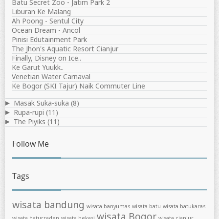
Batu Secret Zoo - Jatim Park 2
Liburan Ke Malang
Ah Poong - Sentul City
Ocean Dream - Ancol
Pinisi Edutainment Park
The Jhon's Aquatic Resort Cianjur
Finally, Disney on Ice..
Ke Garut Yuukk..
Venetian Water Carnaval
Ke Bogor (SKI Tajur) Naik Commuter Line
Masak Suka-suka
(8)
►
Rupa-rupi
(11)
►
The Piyiks
(11)
►
Follow Me
Tags
wisata bandung
wisata banyumas
wisata batu
wisata batukaras
wisata Bogor
wisata baturraden
wisata bekasi
wisata cianjur