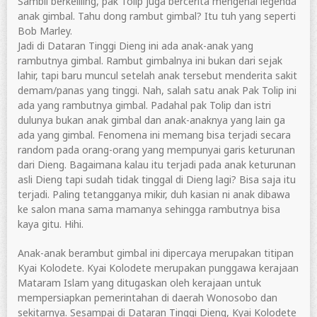
Sambil berkeliling, pak Tolip juga bercerita mengenai legenda
anak gimbal. Tahu dong rambut gimbal? Itu tuh yang seperti
Bob Marley.
Jadi di Dataran Tinggi Dieng ini ada anak-anak yang
rambutnya gimbal. Rambut gimbalnya ini bukan dari sejak
lahir, tapi baru muncul setelah anak tersebut menderita sakit
demam/panas yang tinggi. Nah, salah satu anak Pak Tolip ini
ada yang rambutnya gimbal. Padahal pak Tolip dan istri
dulunya bukan anak gimbal dan anak-anaknya yang lain ga
ada yang gimbal. Fenomena ini memang bisa terjadi secara
random pada orang-orang yang mempunyai garis keturunan
dari Dieng. Bagaimana kalau itu terjadi pada anak keturunan
asli Dieng tapi sudah tidak tinggal di Dieng lagi? Bisa saja itu
terjadi. Paling tetangganya mikir, duh kasian ni anak dibawa
ke salon mana sama mamanya sehingga rambutnya bisa
kaya gitu. Hihi.
Anak-anak berambut gimbal ini dipercaya merupakan titipan
Kyai Kolodete. Kyai Kolodete merupakan punggawa kerajaan
Mataram Islam yang ditugaskan oleh kerajaan untuk
mempersiapkan pemerintahan di daerah Wonosobo dan
sekitarnya. Sesampai di Dataran Tinggi Dieng, Kyai Kolodete