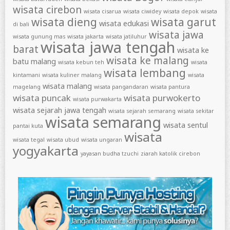
wisata cirebon
wisata cisarua
wisata ciwidey
wisata depok
wisata
wisata dieng
wisata garut
wisata edukasi
di bali
wisata jawa
wisata gunung mas
wisata jakarta
wisata jatiluhur
wisata jawa tengah
barat
wisata ke
wisata ke malang
batu malang
wisata kebun teh
wisata
wisata lembang
kintamani
wisata kuliner malang
wisata
wisata malang
magelang
wisata pangandaran
wisata pantura
wisata puncak
wisata purwokerto
wisata purwakarta
wisata sejarah jawa tengah
wisata sejarah semarang
wisata sekitar
wisata semarang
wisata sentul
pantai kuta
wisata
wisata tegal
wisata ubud
wisata ungaran
yogyakarta
yayasan budha tzuchi
ziarah katolik cirebon