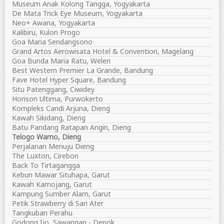
Museum Anak Kolong Tangga, Yogyakarta
De Mata Trick Eye Museum, Yogyakarta
Neo+ Awana, Yogyakarta
Kalibiru, Kulon Progo
Goa Maria Sendangsono
Grand Artos Aerowisata Hotel & Convention, Magelang
Goa Bunda Maria Ratu, Weleri
Best Western Premier La Grande, Bandung
Fave Hotel Hyper Square, Bandung
Situ Patenggang, Ciwidey
Horison Ultima, Purwokerto
Kompleks Candi Arjuna, Dieng
Kawah Sikidang, Dieng
Batu Pandang Ratapan Angin, Dieng
Telogo Warno, Dieng
Perjalanan Menuju Dieng
The Luxton, Cirebon
Back To Tirtagangga
Kebun Mawar Situhapa, Garut
Kawah Kamojang, Garut
Kampung Sumber Alam, Garut
Petik Strawberry di Sari Ater
Tangkuban Perahu
Godong Ijo, Sawangan - Depok