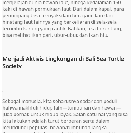
menjelajah dunia bawah laut, hingga kedalaman 150
kaki di bawah permukaan laut. Dari dalam kapal, para
penumpang bisa menyaksikan beragam ikan dan
binatang laut lainnya yang berkeliaran di sela-sela
terumbu karang yang cantik. Bahkan, jika beruntung,
bisa melihat ikan pari, ubur-ubur, dan ikan hiu.
Menjadi Aktivis Lingkungan di Bali Sea Turtle
Society
.
Sebagai manusia, kita seharusnya sadar dan peduli
bahwa makhluk hidup lain—tumbuhan dan hewan—
juga berhak untuk hidup layak. Salah satu hal yang bisa
kita lakukan adalah turut berperan serta dalam
melindungi populasi hewan/tumbuhan langka.