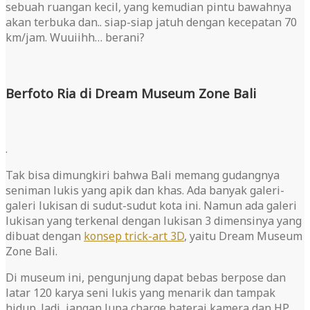
sebuah ruangan kecil, yang kemudian pintu bawahnya
akan terbuka dan.. siap-siap jatuh dengan kecepatan 70
km/jam. Wuuiihh… berani?
Berfoto Ria di Dream Museum Zone Bali
.
Tak bisa dimungkiri bahwa Bali memang gudangnya
seniman lukis yang apik dan khas. Ada banyak galeri-
galeri lukisan di sudut-sudut kota ini. Namun ada galeri
lukisan yang terkenal dengan lukisan 3 dimensinya yang
dibuat dengan
konsep trick-art 3D
, yaitu Dream Museum
Zone Bali.
Di museum ini, pengunjung dapat bebas berpose dan
latar 120 karya seni lukis yang menarik dan tampak
hidup. Jadi, jangan lupa charge baterai kamera dan HP