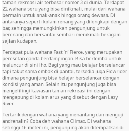
taman rekreasi air terbesar nomor 3 di dunia. Terdapat
22 wahana seru yang bisa dinikmati, mulai dari wahana
bermain untuk anak-anak hingga orang dewasa. Di
antaranya seperti kolam renang yang dilengkapi dengan
bar, sehingga memungkinkan pengunjung untuk
berenang dan bersantai sembari menikmati beragam
sajian kudapan.
Terdapat pula wahana Fast ‘n’ Fierce, yang merupakan
perosotan ganda berdampingan. Bisa berlomba untuk
meluncur di sini lho. Bagi yang mau belajar berselancar
tapi takut sama ombak di pantai, tersedia juga Flowrider
dimana pengunjung bisa belajar berselancar dengan
kondisi yang aman. Selain itu pengunjung juga bisa
mengelilingi kawasan taman rekreasi ini dengan
mengapung di kolam arus yang disebut dengan Lazy
River.
Tertarik dengan wahana yang menantang dan menguji
andrenalin? Coba deh wahana Climax. Di wahana
setinggi 16 meter ini, pengunjung akan ditempatkan di