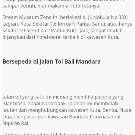
sampai penuh, biar maksimal foto-fotonya.
Dream Museum Zone ini berlokasi di Jl. Nakula No.33X,
Legian, Kuta. Sekitar 1.6 km dari Pantai Sanur, atau hanya
sekitar 10 menit dari Pantai Kuta. Jadi, sangat mudah
dijangkau dari hotel-hotel terbaik di kawasan Kuta.
Bersepeda di Jalan Tol Bali Mandara
.
Jalan tol yang satu ini memang memiliki pesona yang
luar biasa. Bagaimana tidak, jalanan ini membelah
lautan dan menghubungkan kawasan Kuta, Benoa, Nusa
Dua, Denpasar, dan kawasan Bandara Internasional
Ngurah Rai.
Uniknya, jalan tol ini tidak hanya diperuntukkan bagi