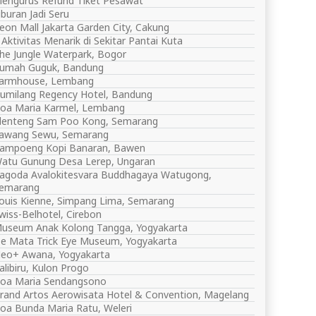
engurus Refund Tiket Pesawat
iburan Jadi Seru
eon Mall Jakarta Garden City, Cakung
 Aktivitas Menarik di Sekitar Pantai Kuta
he Jungle Waterpark, Bogor
umah Guguk, Bandung
armhouse, Lembang
umilang Regency Hotel, Bandung
oa Maria Karmel, Lembang
lenteng Sam Poo Kong, Semarang
awang Sewu, Semarang
ampoeng Kopi Banaran, Bawen
atu Gunung Desa Lerep, Ungaran
agoda Avalokitesvara Buddhagaya Watugong,
emarang
ouis Kienne, Simpang Lima, Semarang
wiss-Belhotel, Cirebon
useum Anak Kolong Tangga, Yogyakarta
e Mata Trick Eye Museum, Yogyakarta
eo+ Awana, Yogyakarta
alibiru, Kulon Progo
oa Maria Sendangsono
rand Artos Aerowisata Hotel & Convention, Magelang
oa Bunda Maria Ratu, Weleri