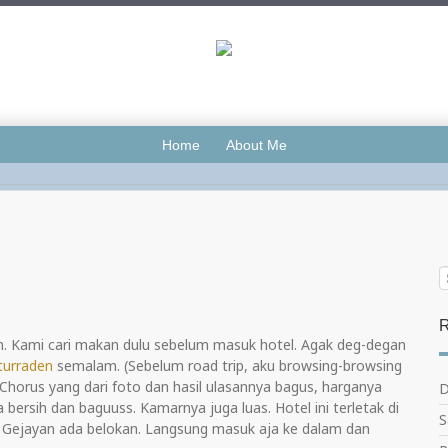
Home
About Me
R
n. Kami cari makan dulu sebelum masuk hotel. Agak deg-degan
turraden
semalam. (Sebelum road trip, aku browsing-browsing
i Chorus yang dari foto dan hasil ulasannya bagus, harganya
D
 bersih dan baguuss. Kamarnya juga luas. Hotel ini terletak di
S
N Gejayan ada belokan. Langsung masuk aja ke dalam dan