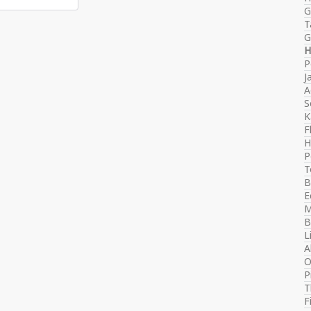
G
T
G
H
P
J
A
S
K
F
H
P
T
B
E
M
B
L
A
O
P
T
F