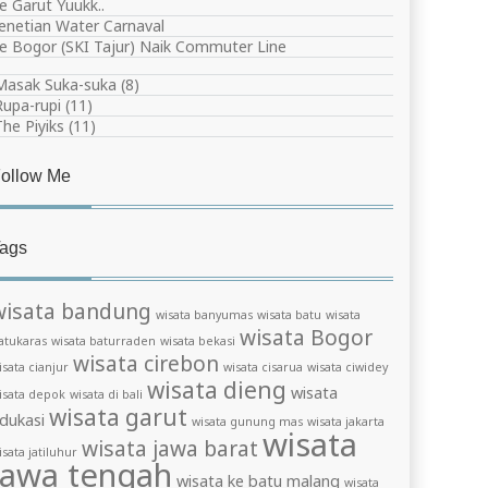
e Garut Yuukk..
enetian Water Carnaval
e Bogor (SKI Tajur) Naik Commuter Line
Masak Suka-suka
(8)
Rupa-rupi
(11)
The Piyiks
(11)
ollow Me
ags
wisata bandung
wisata banyumas
wisata batu
wisata
wisata Bogor
atukaras
wisata baturraden
wisata bekasi
wisata cirebon
isata cianjur
wisata cisarua
wisata ciwidey
wisata dieng
wisata
isata depok
wisata di bali
wisata garut
dukasi
wisata gunung mas
wisata jakarta
wisata
wisata jawa barat
isata jatiluhur
jawa tengah
wisata ke batu malang
wisata