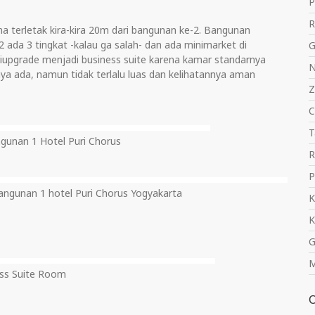
P
R
a terletak kira-kira 20m dari bangunan ke-2. Bangunan
ada 3 tingkat -kalau ga salah- dan ada minimarket di
G
diupgrade menjadi business suite karena kamar standarnya
N
ya ada, namun tidak terlalu luas dan kelihatannya aman
Z
C
T
unan 1 Hotel Puri Chorus
R
P
bangunan 1 hotel Puri Chorus Yogyakarta
K
K
G
M
ss Suite Room
C