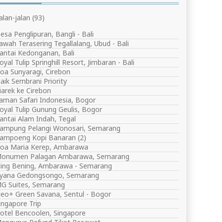
Jalan-jalan
(93)
esa Penglipuran, Bangli - Bali
awah Terasering Tegallalang, Ubud - Bali
antai Kedonganan, Bali
oyal Tulip Springhill Resort, Jimbaran - Bali
oa Sunyaragi, Cirebon
aik Sembrani Priority
iarek ke Cirebon
aman Safari Indonesia, Bogor
oyal Tulip Gunung Geulis, Bogor
antai Alam Indah, Tegal
ampung Pelangi Wonosari, Semarang
ampoeng Kopi Banaran (2)
oa Maria Kerep, Ambarawa
onumen Palagan Ambarawa, Semarang
ling Bening, Ambarawa - Semarang
yana Gedongsongo, Semarang
G Suites, Semarang
eo+ Green Savana, Sentul - Bogor
ingapore Trip
otel Bencoolen, Singapore