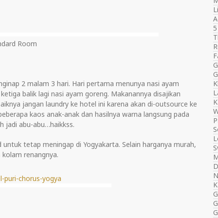
M
L
A
5
T
ndard Room
R
F
G
G
ginap 2 malam 3 hari. Hari pertama menunya nasi ayam
K
L
 ketiga balik lagi nasi ayam goreng. Makanannya disajikan
K
baiknya jangan laundry ke hotel ini karena akan di-outsource ke
W
in beberapa kaos anak-anak dan hasilnya warna langsung pada
P
h jadi abu-abu…haikkss.
S
L
d untuk tetap meningap di Yogyakarta. Selain harganya murah,
S
a kolam renangnya.
M
D
N
K
G
G
G