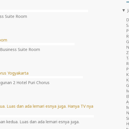
▼
ss Suite Room
D
S
P
R
G
N
Business Suite Room
Z
T
R
P
K
K
unan 2 Hotel Puri Chorus
G
M
E
A
M
N
S
an kedua. Luas dan ada lemari esnya juga.
H