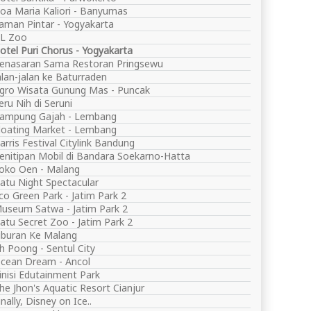
oa Maria Kaliori - Banyumas
aman Pintar - Yogyakarta
L Zoo
otel Puri Chorus - Yogyakarta
enasaran Sama Restoran Pringsewu
alan-jalan ke Baturraden
gro Wisata Gunung Mas - Puncak
eru Nih di Seruni
ampung Gajah - Lembang
loating Market - Lembang
arris Festival Citylink Bandung
enitipan Mobil di Bandara Soekarno-Hatta
oko Oen - Malang
atu Night Spectacular
co Green Park - Jatim Park 2
useum Satwa - Jatim Park 2
atu Secret Zoo - Jatim Park 2
iburan Ke Malang
h Poong - Sentul City
cean Dream - Ancol
inisi Edutainment Park
he Jhon's Aquatic Resort Cianjur
inally, Disney on Ice..