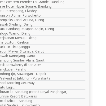
est Western Premier La Grande, Bandung
ave Hotel Hyper Square, Bandung
itu Patenggang, Ciwidey
orison Ultima, Purwokerto
ompleks Candi Arjuna, Dieng
awah Sikidang, Dieng
atu Pandang Ratapan Angin, Dieng
elogo Warno, Dieng
erjalanan Menuju Dieng
he Luxton, Cirebon
ack To Tirtagangga
ebun Mawar Situhapa, Garut
awah Kamojang, Garut
ampung Sumber Alam, Garut
etik Strawberry di Sari Ater
angkuban Perahu
odong Ijo, Sawangan - Depok
eekend at Jatiluhur - Purwakarta
ncol Morning Getaway
atu Lagii...
iburan ke Bandung (Grand Royal Panghegar)
unrise Resort Batukaras
otel Mitra - Bandung
otel Santika - Purwokerto