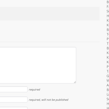
B
F
S
H
K
K
B
T
P
T
B
K
K
K
P
T
G
W
A
B
required
L
S
required
, will not be published
H
H