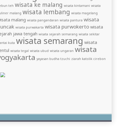
wisata ke malang
ebun teh
wisata kintamani
wisata
wisata lembang
uliner malang
wisata magelang
wisata
isata malang
wisata pangandaran
wisata pantura
puncak
wisata purwokerto
wisata
wisata purwakarta
ejarah jawa tengah
wisata sejarah semarang
wisata sekitar
wisata semarang
wisata
antai kuta
wisata
entul
wisata tegal
wisata ubud
wisata ungaran
yogyakarta
yayasan budha tzuchi
ziarah katolik cirebon