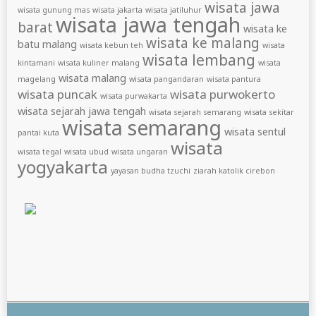
wisata jawa
wisata gunung mas
wisata jakarta
wisata jatiluhur
wisata jawa tengah
barat
wisata ke
wisata ke malang
batu malang
wisata kebun teh
wisata
wisata lembang
kintamani
wisata kuliner malang
wisata
wisata malang
magelang
wisata pangandaran
wisata pantura
wisata puncak
wisata purwokerto
wisata purwakarta
wisata sejarah jawa tengah
wisata sejarah semarang
wisata sekitar
wisata semarang
wisata sentul
pantai kuta
wisata
wisata tegal
wisata ubud
wisata ungaran
yogyakarta
yayasan budha tzuchi
ziarah katolik cirebon