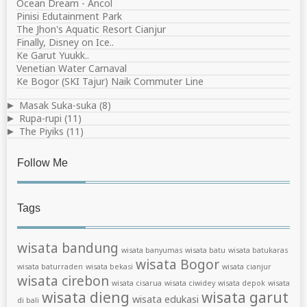
Ocean Dream - Ancol
Pinisi Edutainment Park
The Jhon's Aquatic Resort Cianjur
Finally, Disney on Ice..
Ke Garut Yuukk..
Venetian Water Carnaval
Ke Bogor (SKI Tajur) Naik Commuter Line
Masak Suka-suka
(8)
►
Rupa-rupi
(11)
►
The Piyiks
(11)
►
Follow Me
Tags
wisata bandung
wisata banyumas
wisata batu
wisata batukaras
wisata Bogor
wisata baturraden
wisata bekasi
wisata cianjur
wisata cirebon
wisata cisarua
wisata ciwidey
wisata depok
wisata
wisata dieng
wisata garut
wisata edukasi
di bali