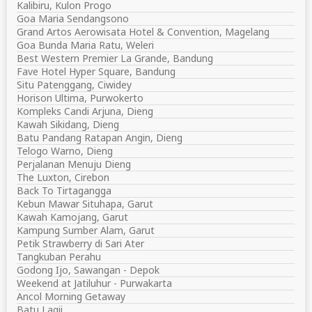
Kalibiru, Kulon Progo
Goa Maria Sendangsono
Grand Artos Aerowisata Hotel & Convention, Magelang
Goa Bunda Maria Ratu, Weleri
Best Western Premier La Grande, Bandung
Fave Hotel Hyper Square, Bandung
Situ Patenggang, Ciwidey
Horison Ultima, Purwokerto
Kompleks Candi Arjuna, Dieng
Kawah Sikidang, Dieng
Batu Pandang Ratapan Angin, Dieng
Telogo Warno, Dieng
Perjalanan Menuju Dieng
The Luxton, Cirebon
Back To Tirtagangga
Kebun Mawar Situhapa, Garut
Kawah Kamojang, Garut
Kampung Sumber Alam, Garut
Petik Strawberry di Sari Ater
Tangkuban Perahu
Godong Ijo, Sawangan - Depok
Weekend at Jatiluhur - Purwakarta
Ancol Morning Getaway
Batu Lagii...