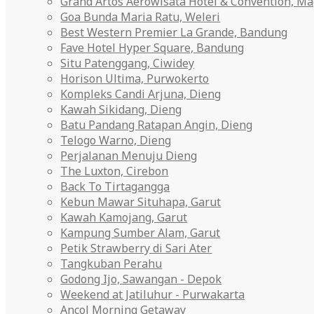
Grand Artos Aerowisata Hotel & Convention, M
Goa Bunda Maria Ratu, Weleri
Best Western Premier La Grande, Bandung
Fave Hotel Hyper Square, Bandung
Situ Patenggang, Ciwidey
Horison Ultima, Purwokerto
Kompleks Candi Arjuna, Dieng
Kawah Sikidang, Dieng
Batu Pandang Ratapan Angin, Dieng
Telogo Warno, Dieng
Perjalanan Menuju Dieng
The Luxton, Cirebon
Back To Tirtagangga
Kebun Mawar Situhapa, Garut
Kawah Kamojang, Garut
Kampung Sumber Alam, Garut
Petik Strawberry di Sari Ater
Tangkuban Perahu
Godong Ijo, Sawangan - Depok
Weekend at Jatiluhur - Purwakarta
Ancol Morning Getaway