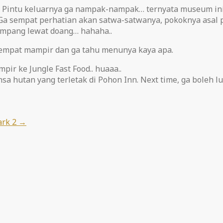
 Pintu keluarnya ga nampak-nampak… ternyata museum ini 
 Ga sempat perhatian akan satwa-satwanya, pokoknya asal pe
mpang lewat doang… hahaha..
 sempat mampir dan ga tahu menunya kaya apa.
ir ke Jungle Fast Food.. huaaa..
sa hutan yang terletak di Pohon Inn. Next time, ga boleh lu
ark 2
→