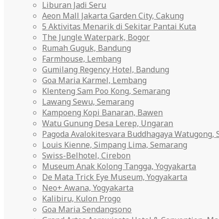
Liburan Jadi Seru
Aeon Mall Jakarta Garden City, Cakung
5 Aktivitas Menarik di Sekitar Pantai Kuta
The Jungle Waterpark, Bogor
Rumah Guguk, Bandung
Farmhouse, Lembang
Gumilang Regency Hotel, Bandung
Goa Maria Karmel, Lembang
Klenteng Sam Poo Kong, Semarang
Lawang Sewu, Semarang
Kampoeng Kopi Banaran, Bawen
Watu Gunung Desa Lerep, Ungaran
Pagoda Avalokitesvara Buddhagaya Watugong,
Louis Kienne, Simpang Lima, Semarang
Swiss-Belhotel, Cirebon
Museum Anak Kolong Tangga, Yogyakarta
De Mata Trick Eye Museum, Yogyakarta
Neo+ Awana, Yogyakarta
Kalibiru, Kulon Progo
Goa Maria Sendangsono